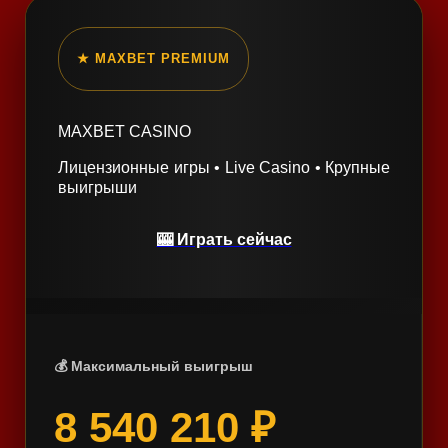
★ MAXBET PREMIUM
MAXBET CASINO
Лицензионные игры • Live Casino • Крупные
выигрыши
🎰 Играть сейчас
💰 Максимальный выигрыш
8 540 210 ₽