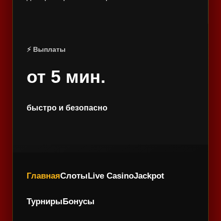
⚡ Выплаты
от 5 мин.
быстро и безопасно
Главная
Слоты
Live Casino
Jackpot
Турниры
Бонусы