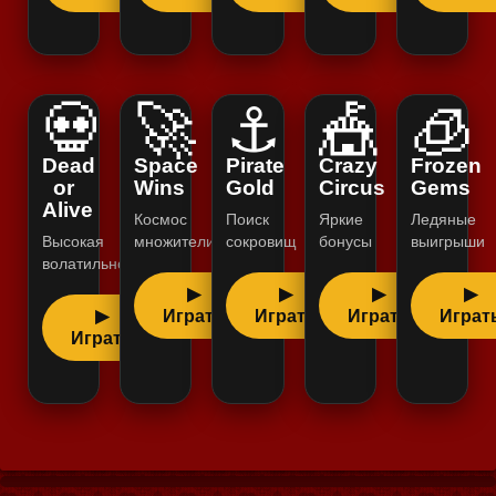
💀
🚀
⚓
🎪
🧊
Dead
Space
Pirate
Crazy
Frozen
or
Wins
Gold
Circus
Gems
Alive
Космос
Поиск
Яркие
Ледяные
Высокая
множители
сокровищ
бонусы
выигрыши
волатильность
▶
▶
▶
▶
▶
Играть
Играть
Играть
Играт
Играть