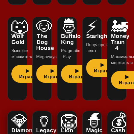
🐺
🐶
🤴
⚡
🚂
Wolf
The
Buffalo
Starlight
Money
Gold
Dog
King
Train
Популярный
House
4
Высокие
Pragmatic
слот
множители
Megaways
Play
Максималь
множители
▶
▶
▶
▶
Играть
Играть
Играть
Играть
▶
Играт
💎
🏺
🦁
🧙
💰
Diamond
Legacy
Lion
Magic
Cash