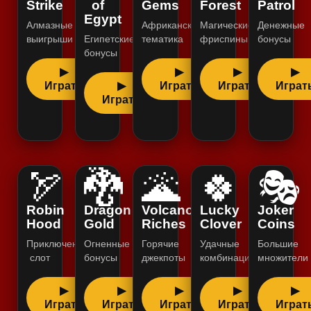
Strike
of
Gems
Forest
Patrol
Egypt
Алмазные
Африканская
Магические
Денежные
выигрыши
Египетские
тематика
фриспины
бонусы
бонусы
▶
▶
▶
▶
Играть
▶
Играть
Играть
Играт
Играть
🏹
🐉
🌋
🍀
🎭
Robin
Dragon
Volcano
Lucky
Joker
Hood
Gold
Riches
Clover
Coins
Приключенческий
Огненные
Горячие
Удачные
Большие
слот
бонусы
джекпоты
комбинации
множители
▶
▶
▶
▶
▶
Играть
Играть
Играть
Играть
Играт